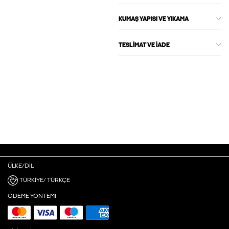
KUMAŞ YAPISI VE YIKAMA
TESLIMAT VE İADE
ÜLKE/DIL
TÜRKIYE/ TÜRKÇE
ÖDEME YÖNTEMI