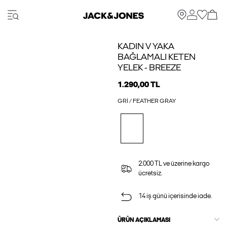
KADIN V YAKA
BAĞLAMALI KETEN
YELEK - BREEZE
1.290,00 TL
GRI / FEATHER GRAY
2.000 TL ve üzerine kargo
ücretsiz.
14 iş günü içerisinde iade.
ÜRÜN AÇIKLAMASI