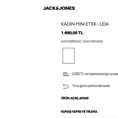
KADIN MINI ETEK - LEIA
1.690,00 TL
KAHVERENGI / DACHSHUND
2.000 TL ve üzerine kargo ücrets
14 iş günü içerisinde iade.
ÜRÜN AÇIKLAMASI
KUMAŞ YAPISI VE YIKAMA