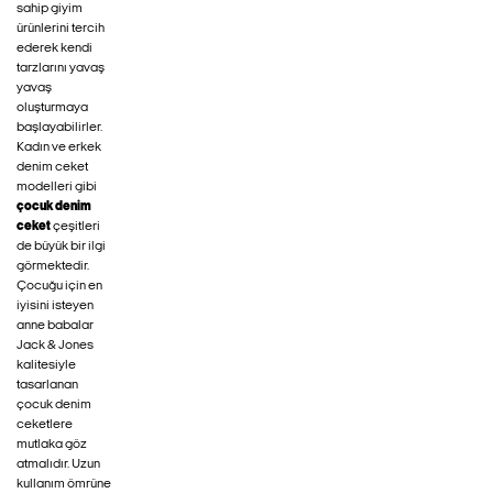
sahip giyim
ürünlerini tercih
ederek kendi
tarzlarını yavaş
yavaş
oluşturmaya
başlayabilirler.
Kadın ve erkek
denim ceket
modelleri gibi
çocuk denim
ceket
çeşitleri
de büyük bir ilgi
görmektedir.
Çocuğu için en
iyisini isteyen
anne babalar
Jack & Jones
kalitesiyle
tasarlanan
çocuk denim
ceketlere
mutlaka göz
atmalıdır. Uzun
kullanım ömrüne