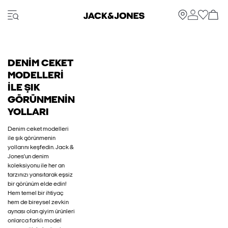
DENİM CEKET
MODELLERİ
İLE ŞIK
GÖRÜNMENİN
YOLLARI
Denim ceket modelleri
ile şık görünmenin
yollarını keşfedin. Jack &
Jones’un denim
koleksiyonu ile her an
tarzınızı yansıtarak eşsiz
bir görünüm elde edin!
Hem temel bir ihtiyaç
hem de bireysel zevkin
aynası olan giyim ürünleri
onlarca farklı model