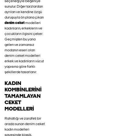
seçeneğiyle beğeniye
sunulur. Diğer tarzlardan
ayrılan ve kendine özgü
duruşuyla ön plana çıkan
denim ceket
modelleri
kadınların, erkeklerin ve
çocukların ilgisini çeker.
Geçmişten bu yana
gelen ve zamansız
modanın eseri olan
denim ceket modelleri
erkek ve kadınların vücut
yapısına göre farklı
şekillerde tasarlanır.
KADIN
KOMBINLERINI
TAMAMLAYAN
CEKET
MODELLERI
Rahatlığı ve zarafeti bir
arada sunan denim ceket
kadın modelleri
sayesinde klasik,