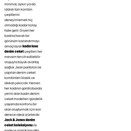
minimal, aykırı ya da
iddialı tüm kombin
çeşitlerini
deneyimlemek hiç
olmadığı kadar kolay
hale gelir. Giyen her
kadına havalı bir
görünüm kazandırmayı
amaçlayan
kadın kısa
denim ceket
çeşitleri her
mevsim tercih edilebilir
oluşuyla büyük avantaj
sağlar. Jean pantolon ile
yapılan denim ceket
kombinleri klasik ve
dikkat çekicidir. Hemen
her kadının gardrobunda
yerini alan kadın denim
ceket modelleri gündelik
yaşamda konforlu bir
alan oluşturmak için son
derece ideal ürünlerdir.
Jack & Jones denim
ceket koleksiyonu
ile
sadece günlük hayatta