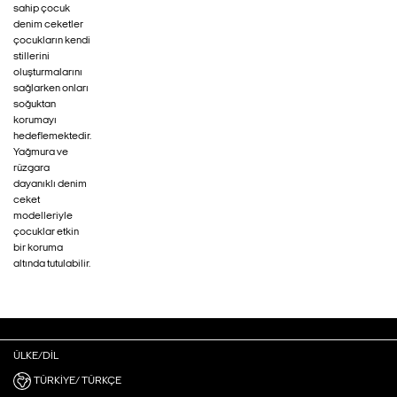
sahip çocuk
denim ceketler
çocukların kendi
stillerini
oluşturmalarını
sağlarken onları
soğuktan
korumayı
hedeflemektedir.
Yağmura ve
rüzgara
dayanıklı denim
ceket
modelleriyle
çocuklar etkin
bir koruma
altında tutulabilir.
ÜLKE/DIL
TÜRKIYE/ TÜRKÇE