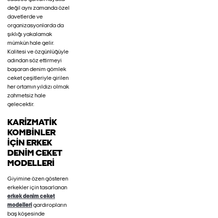
değil aynı zamanda özel
davetlerde ve
organizasyonlarda da
şıklığı yakalamak
mümkün hale gelir.
Kalitesi ve özgünlüğüyle
adından söz ettirmeyi
başaran denim gömlek
ceket çeşitleriyle girilen
her ortamın yıldızı olmak
zahmetsiz hale
gelecektir.
KARIZMATIK
KOMBINLER
IÇIN ERKEK
DENIM CEKET
MODELLERI
Giyimine özen gösteren
erkekler için tasarlanan
erkek denim ceket
modelleri
gardıropların
baş köşesinde