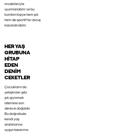
modelleriyle
uyumlanabilir ve bu
kombin kişiye hem şık
hem de sportif bir duruş
kazandırabilir.
HER YAŞ
GRUBUNA
HITAP
EDEN
DENIM
CEKETLER
Çocukların da
yetişkinler gibi
şık giyinmek
istemesi son
derece doğaldır.
Bu doğrultuda
kendi yaş
aralıklarına
uygun tasarıma