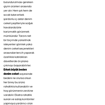
bulundurulması gereken
giyim ürünleri arasında
yer alır. Hem şık hem de
sıcak tutan erkek
şardonlu iç astar denim
ceket çeşitleriyle soğuk
havalarda bile
karizmatik görünmek
mümkündür. Tarzını net
bir biçimde yansıtmak
isteyenler gömlek yaka
denim ceket seçenekleri
arasından tercih yaparak
özellikle katıldıkları
davetlerde ön plana
çıkmayı başarabilirler.
Erkek büyük beden
denim ceket
sayesinde
bedeni ne olursa olsun
her birey bu ürünü
rahatlıkla kullanabilir ve
hoş görünmenin zevkine
varabilir. Ekstra rahatlık
sunan ve salaş kombinler
yapmaya yardımcı olan