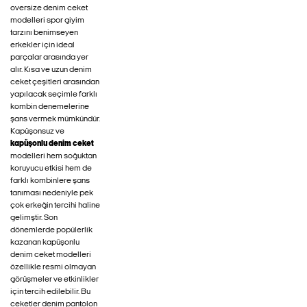
oversize denim ceket
modelleri spor giyim
tarzını benimseyen
erkekler için ideal
parçalar arasında yer
alır. Kısa ve uzun denim
ceket çeşitleri arasından
yapılacak seçimle farklı
kombin denemelerine
şans vermek mümkündür.
Kapüşonsuz ve
kapüşonlu denim ceket
modelleri hem soğuktan
koruyucu etkisi hem de
farklı kombinlere şans
tanıması nedeniyle pek
çok erkeğin tercihi haline
gelimştir. Son
dönemlerde popülerlik
kazanan kapüşonlu
denim ceket modelleri
özellikle resmi olmayan
görüşmeler ve etkinlikler
için tercih edilebilir. Bu
ceketler denim pantolon