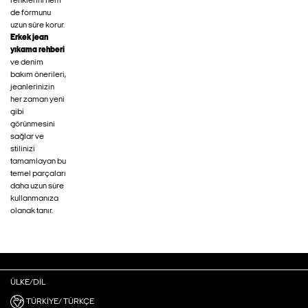
renklerini hem
de formunu
uzun süre korur.
Erkek jean
yıkama rehberi
ve denim
bakım önerileri,
jeanlerinizin
her zaman yeni
gibi
görünmesini
sağlar ve
stilinizi
tamamlayan bu
temel parçaları
daha uzun süre
kullanmanıza
olanak tanır.
ÜLKE/DIL
TÜRKIYE/ TÜRKÇE