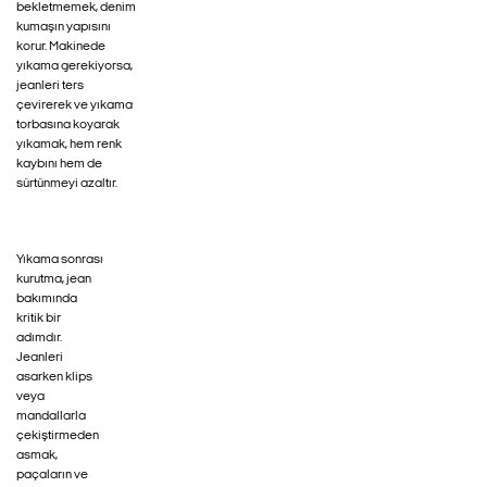
bekletmemek, denim
kumaşın yapısını
korur. Makinede
yıkama gerekiyorsa,
jeanleri ters
çevirerek ve yıkama
torbasına koyarak
yıkamak, hem renk
kaybını hem de
sürtünmeyi azaltır.
Yıkama sonrası
kurutma, jean
bakımında
kritik bir
adımdır.
Jeanleri
asarken klips
veya
mandallarla
çekiştirmeden
asmak,
paçaların ve