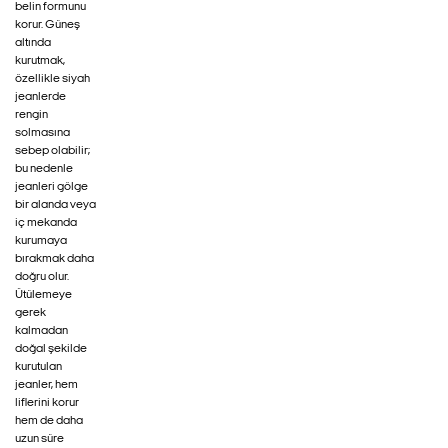
belin formunu
korur. Güneş
altında
kurutmak,
özellikle siyah
jeanlerde
rengin
solmasına
sebep olabilir;
bu nedenle
jeanleri gölge
bir alanda veya
iç mekanda
kurumaya
bırakmak daha
doğru olur.
Ütülemeye
gerek
kalmadan
doğal şekilde
kurutulan
jeanler, hem
liflerini korur
hem de daha
uzun süre