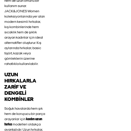
hem de uzun ömürlü bir
kullanım sunar.
JACK&JONES Women
koleksiyonlarında yer alan
modern kesimli hırkalar,
kış kombinlerinde hem
sıcaklık hem de şıklık
arayan kadınlar için ideal
alternatifler oluşturur. Kış
aylarında hırkalar; basic
tişört, kazak veya
gömleklerin üzerine
rahatlıkla kullanılabilir.
UZUN
HIRKALARLA
ZARIF VE
DENGELI
KOMBINLER
Soğuk havalarda hem şık
hem de koruyucu bir parça
arayanlar için
kadın uzun
hırka
modelleri oldukça
avantajlıdır. Uzun hırkalar,