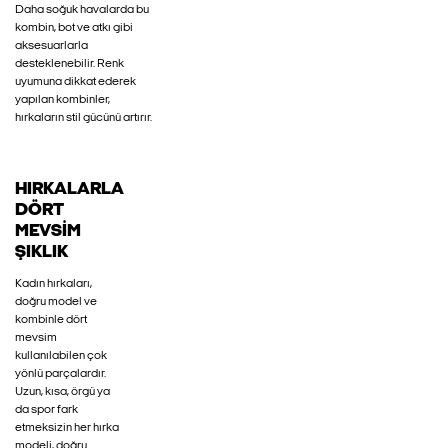
Daha soğuk havalarda bu
kombin, bot ve atkı gibi
aksesuarlarla
desteklenebilir. Renk
uyumuna dikkat ederek
yapılan kombinler,
hırkaların stil gücünü artırır.
HIRKALARLA
DÖRT
MEVSIM
ŞIKLIK
Kadın hırkaları,
doğru model ve
kombinle dört
mevsim
kullanılabilen çok
yönlü parçalardır.
Uzun, kısa, örgü ya
da spor fark
etmeksizin her hırka
modeli, doğru