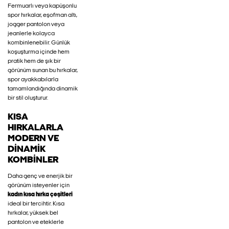
Fermuarlı veya kapüşonlu
spor hırkalar, eşofman altı,
jogger pantolon veya
jeanlerle kolayca
kombinlenebilir. Günlük
koşuşturma içinde hem
pratik hem de şık bir
görünüm sunan bu hırkalar,
spor ayakkabılarla
tamamlandığında dinamik
bir stil oluşturur.
KISA
HIRKALARLA
MODERN VE
DINAMIK
KOMBINLER
Daha genç ve enerjik bir
görünüm isteyenler için
kadın kısa hırka çeşitleri
ideal bir tercihtir. Kısa
hırkalar, yüksek bel
pantolon ve eteklerle