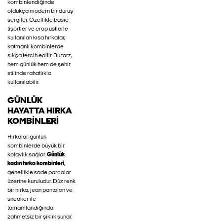
kombinlendiğinde
oldukça modern bir duruş
sergiler. Özellikle basic
tişörtler ve crop üstlerle
kullanılan kısa hırkalar,
katmanlı kombinlerde
sıkça tercih edilir. Bu tarz,
hem günlük hem de şehir
stilinde rahatlıkla
kullanılabilir.
GÜNLÜK
HAYATTA HIRKA
KOMBINLERI
Hırkalar, günlük
kombinlerde büyük bir
kolaylık sağlar.
Günlük
kadın hırka kombinleri
,
genellikle sade parçalar
üzerine kuruludur. Düz renk
bir hırka, jean pantolon ve
sneaker ile
tamamlandığında
zahmetsiz bir şıklık sunar.