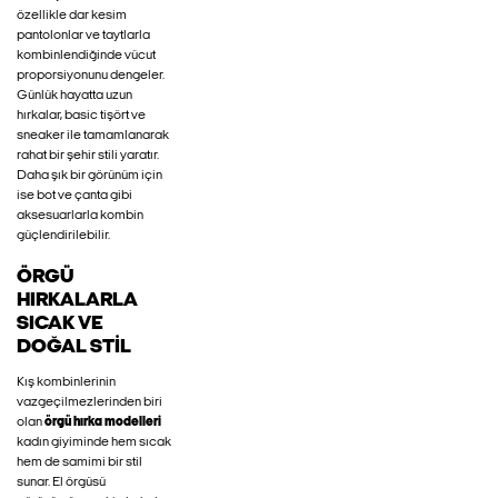
özellikle dar kesim
pantolonlar ve taytlarla
kombinlendiğinde vücut
proporsiyonunu dengeler.
Günlük hayatta uzun
hırkalar, basic tişört ve
sneaker ile tamamlanarak
rahat bir şehir stili yaratır.
Daha şık bir görünüm için
ise bot ve çanta gibi
aksesuarlarla kombin
güçlendirilebilir.
ÖRGÜ
HIRKALARLA
SICAK VE
DOĞAL STIL
Kış kombinlerinin
vazgeçilmezlerinden biri
olan
örgü hırka modelleri
kadın giyiminde hem sıcak
hem de samimi bir stil
sunar. El örgüsü