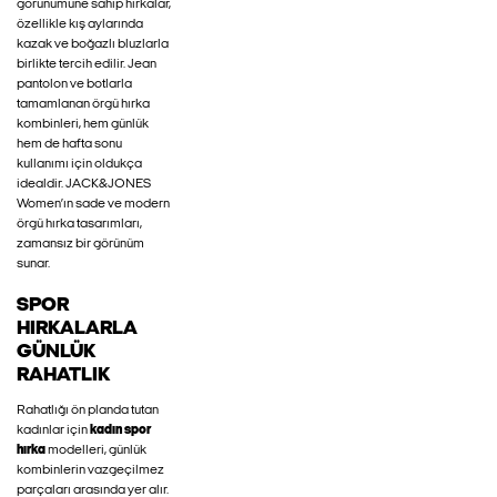
görünümüne sahip hırkalar,
özellikle kış aylarında
kazak ve boğazlı bluzlarla
birlikte tercih edilir. Jean
pantolon ve botlarla
tamamlanan örgü hırka
kombinleri, hem günlük
hem de hafta sonu
kullanımı için oldukça
idealdir. JACK&JONES
Women’ın sade ve modern
örgü hırka tasarımları,
zamansız bir görünüm
sunar.
SPOR
HIRKALARLA
GÜNLÜK
RAHATLIK
Rahatlığı ön planda tutan
kadınlar için
kadın spor
hırka
modelleri, günlük
kombinlerin vazgeçilmez
parçaları arasında yer alır.