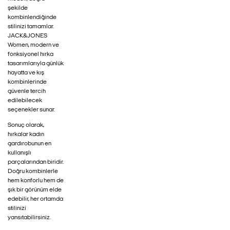
şekilde
kombinlendiğinde
stilinizi tamamlar.
JACK&JONES
Women, modern ve
fonksiyonel hırka
tasarımlarıyla günlük
hayatta ve kış
kombinlerinde
güvenle tercih
edilebilecek
seçenekler sunar.
Sonuç olarak,
hırkalar kadın
gardırobunun en
kullanışlı
parçalarından biridir.
Doğru kombinlerle
hem konforlu hem de
şık bir görünüm elde
edebilir, her ortamda
stilinizi
yansıtabilirsiniz.