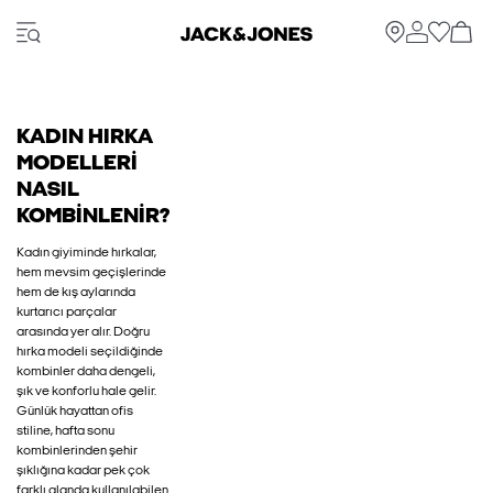
KADIN HIRKA
MODELLERI
NASIL
KOMBINLENIR?
Kadın giyiminde hırkalar,
hem mevsim geçişlerinde
hem de kış aylarında
kurtarıcı parçalar
arasında yer alır. Doğru
hırka modeli seçildiğinde
kombinler daha dengeli,
şık ve konforlu hale gelir.
Günlük hayattan ofis
stiline, hafta sonu
kombinlerinden şehir
şıklığına kadar pek çok
farklı alanda kullanılabilen