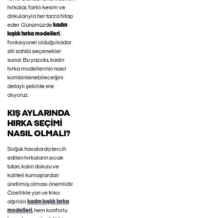
hırkalar, farklı kesim ve
dokularıyla her tarza hitap
eder. Günümüzde
kadın
kışlık hırka modelleri
,
fonksiyonel olduğu kadar
stil sahibi seçenekler
sunar. Bu yazıda, kadın
hırka modellerinin nasıl
kombinlenebileceğini
detaylı şekilde ele
alıyoruz.
KIŞ AYLARINDA
HIRKA SEÇIMI
NASIL OLMALI?
Soğuk havalarda tercih
edilen hırkaların sıcak
tutan, kalın dokulu ve
kaliteli kumaşlardan
üretilmiş olması önemlidir.
Özellikle yün ve triko
ağırlıklı
kadın kışlık hırka
modelleri
, hem konforlu