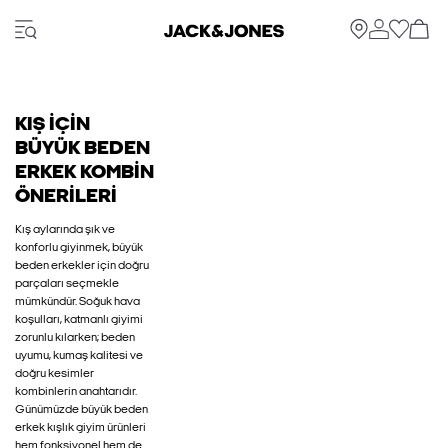
KIŞ İÇIN
BÜYÜK BEDEN
ERKEK KOMBIN
ÖNERILERI
Kış aylarında şık ve
konforlu giyinmek, büyük
beden erkekler için doğru
parçaları seçmekle
mümkündür. Soğuk hava
koşulları, katmanlı giyimi
zorunlu kılarken; beden
uyumu, kumaş kalitesi ve
doğru kesimler
kombinlerin anahtarıdır.
Günümüzde büyük beden
erkek kışlık giyim ürünleri
hem fonksiyonel hem de