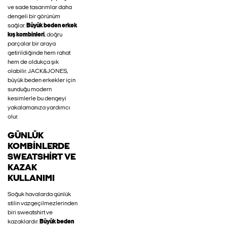
ve sade tasarımlar daha
dengeli bir görünüm
sağlar.
Büyük beden erkek
kış kombinleri
, doğru
parçalar bir araya
getirildiğinde hem rahat
hem de oldukça şık
olabilir. JACK&JONES,
büyük beden erkekler için
sunduğu modern
kesimlerle bu dengeyi
yakalamanıza yardımcı
olur.
GÜNLÜK
KOMBINLERDE
SWEATSHIRT VE
KAZAK
KULLANIMI
Soğuk havalarda günlük
stilin vazgeçilmezlerinden
biri sweatshirt ve
kazaklardır.
Büyük beden