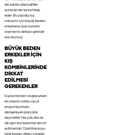
stil sahibi alternatifler
sunarak her tarza hitap
eder. Bu yazıda, kış
mevsimi için büyük beden
erkeklere özel kombin
önerilerini detaylı şekilde
ele alıyoruz.
BÜYÜK BEDEN
ERKEKLER İÇIN
KIŞ
KOMBINLERINDE
DIKKAT
EDILMESI
GEREKENLER
Kış kombinleri oluştururken
en önemli nokta, vücut
proporsiyonunu
dengeleyen parçalar
seçmektir. Ne çok dar ne
de aşırı bol kesimler tercih
edilmelidir. Özellikle koyu
renk tonları, dikey çizgiler