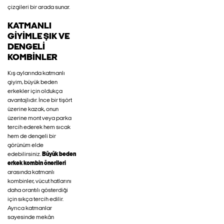
çizgileri bir arada sunar.
KATMANLI
GIYIMLE ŞIK VE
DENGELI
KOMBINLER
Kış aylarında katmanlı
giyim, büyük beden
erkekler için oldukça
avantajlıdır. İnce bir tişört
üzerine kazak, onun
üzerine mont veya parka
tercih ederek hem sıcak
hem de dengeli bir
görünüm elde
edebilirsiniz.
Büyük beden
erkek kombin önerileri
arasında katmanlı
kombinler, vücut hatlarını
daha orantılı gösterdiği
için sıkça tercih edilir.
Ayrıca katmanlar
sayesinde mekân