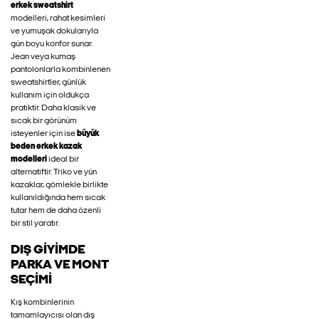
erkek sweatshirt
modelleri, rahat kesimleri
ve yumuşak dokularıyla
gün boyu konfor sunar.
Jean veya kumaş
pantolonlarla kombinlenen
sweatshirtler, günlük
kullanım için oldukça
pratiktir. Daha klasik ve
sıcak bir görünüm
isteyenler için ise
büyük
beden erkek kazak
modelleri
ideal bir
alternatiftir. Triko ve yün
kazaklar, gömlekle birlikte
kullanıldığında hem sıcak
tutar hem de daha özenli
bir stil yaratır.
DIŞ GIYIMDE
PARKA VE MONT
SEÇIMI
Kış kombinlerinin
tamamlayıcısı olan dış