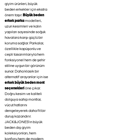
giyim ürünleri, büyük
beden erkekler için ekstra
önem taşır.
Büyük beden
erkek parka
modelleri,
uzun kesimleri ve kalın
yapıları sayesinde soğuk
havalara karşı güçlü bir
koruma sağlar. Parkalar,
özellikle kapüşonlu ve
cepli tasarımlarıyla hem
fonksiyonel hem de şehir
stiline uygun bir görünüm
sunar. Daha klasik bir
alternatif arayanlar için ise
erkek büyük beden mont
seçenekleri
öne çıkar.
Doğru kesim ve kaliteli
dolguya sahip montlar,
vücut hatlarını
dengeleyerek daha fit bir
duruş kazandırır.
JACK&JONES’ın büyük
beden dış giyim
koleksiyonları, hem
konforu hem de modern