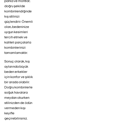
parka ve montlar;
doğru şekilde
kombinlendiğinde
kış stilinizi
güçlendirir. Önemli
olan, bedeninize
uygun kesimleri
tercih etmek ve
kaliteli parçalarla
kombinlerinizi
tamamlamaktır.
Sonuç olarak, kış
aylarında büyük
beden erkekler
için konfor ve şıklık
bir arada olabilir.
Doğru kombinlerle
soğuk havalara
meydan okurken
stilinizden de ödün
vermeden kışı
keyifle
geçirebilirsiniz.