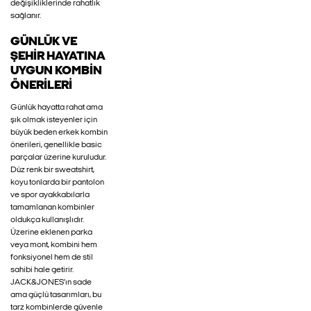
değişikliklerinde rahatlık
sağlanır.
GÜNLÜK VE
ŞEHIR HAYATINA
UYGUN KOMBIN
ÖNERILERI
Günlük hayatta rahat ama
şık olmak isteyenler için
büyük beden erkek kombin
önerileri, genellikle basic
parçalar üzerine kuruludur.
Düz renk bir sweatshirt,
koyu tonlarda bir pantolon
ve spor ayakkabılarla
tamamlanan kombinler
oldukça kullanışlıdır.
Üzerine eklenen parka
veya mont, kombini hem
fonksiyonel hem de stil
sahibi hale getirir.
JACK&JONES’ın sade
ama güçlü tasarımları, bu
tarz kombinlerde güvenle