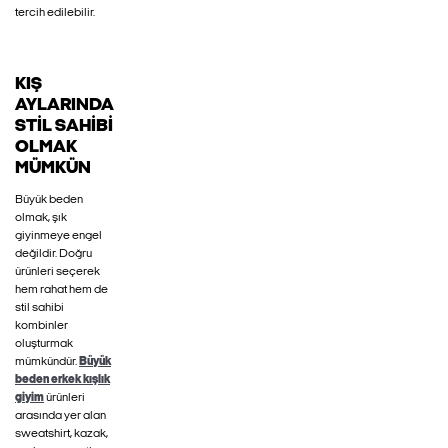
tercih edilebilir.
KIŞ
AYLARINDA
STIL SAHIBI
OLMAK
MÜMKÜN
Büyük beden
olmak, şık
giyinmeye engel
değildir. Doğru
ürünleri seçerek
hem rahat hem de
stil sahibi
kombinler
oluşturmak
mümkündür.
Büyük
beden erkek kışlık
giyim
ürünleri
arasında yer alan
sweatshirt, kazak,