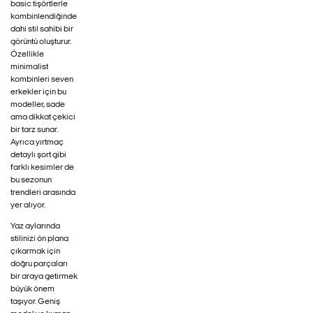
basic tişörtlerle
kombinlendiğinde
dahi stil sahibi bir
görüntü oluşturur.
Özellikle
minimalist
kombinleri seven
erkekler için bu
modeller, sade
ama dikkat çekici
bir tarz sunar.
Ayrıca yırtmaç
detaylı şort gibi
farklı kesimler de
bu sezonun
trendleri arasında
yer alıyor.
Yaz aylarında
stilinizi ön plana
çıkarmak için
doğru parçaları
bir araya getirmek
büyük önem
taşıyor. Geniş