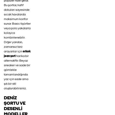
popüler hale geldi.
Bu şortlar, hafif
dokuları sayesinde
sıcak havalarda
maksimum konfor
sunar. Basic tişörtler
veya polo yakalarla
kolayca
kombinlenebilir.
Diğer yandan,
zamansız tarz
arayanlar için
erkek
jean şort
harika bir
alternatiftir. Beyaz
sneaker ve sade bir
gömlekle
tamamlandığında
yaz için sade ama
şık bir stil
oluşturabilirsiniz.
DENIZ
ŞORTU VE
DESENLI
MODELLER