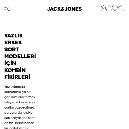
YAZLIK
ERKEK
ŞORT
MODELLERİ
İÇİN
KOMBİN
FİKİRLERİ
Yaz aylarında
konforlu ve şık bir
görünüm elde etmek
isteyen erkekler için
şortlar vazgeçilmez
parçalardandır. Hem
şehir hayatında hem
de tatil beldelerinde
kullanılabilecek