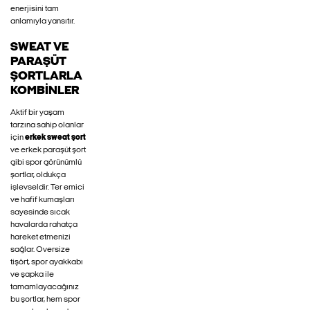
enerjisini tam
anlamıyla yansıtır.
SWEAT VE
PARAŞÜT
ŞORTLARLA
KOMBINLER
Aktif bir yaşam
tarzına sahip olanlar
için
erkek sweat şort
ve erkek paraşüt şort
gibi spor görünümlü
şortlar, oldukça
işlevseldir. Ter emici
ve hafif kumaşları
sayesinde sıcak
havalarda rahatça
hareket etmenizi
sağlar. Oversize
tişört, spor ayakkabı
ve şapka ile
tamamlayacağınız
bu şortlar, hem spor