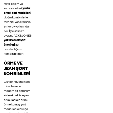
farklı kesim ve
kumaşlardaki
yazlık
erkek şort modelleri
,
doğru kombinlerle
tarzınızı yansıtmanın
en kolay yollarından
biri. İşte stilinize
uygun JACK&JONES
yazlık erkek şort
önerileri
ile
hazırladığımız
kombin fikirleri!
ÖRME VE
JEAN ŞORT
KOMBINLERI
Günlük hayatta hem
rahat hem de
modern bir görünüm
elde etmek isteyen
erkekler için erkek
örme kumaş şort
modelleri oldukça