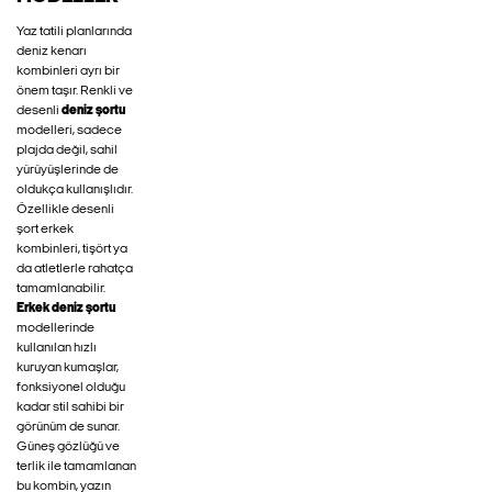
Yaz tatili planlarında
deniz kenarı
kombinleri ayrı bir
önem taşır. Renkli ve
desenli
deniz şortu
modelleri, sadece
plajda değil, sahil
yürüyüşlerinde de
oldukça kullanışlıdır.
Özellikle desenli
şort erkek
kombinleri, tişört ya
da atletlerle rahatça
tamamlanabilir.
Erkek deniz şortu
modellerinde
kullanılan hızlı
kuruyan kumaşlar,
fonksiyonel olduğu
kadar stil sahibi bir
görünüm de sunar.
Güneş gözlüğü ve
terlik ile tamamlanan
bu kombin, yazın