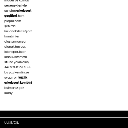
model ve kumaş
seçenekleriyle
sunulan
erkek şort
çeşitleri
, hem
plajda hem
şehirde
kullanabileceğiniz
kombinler
oluşturmanıza
olanak tanıyor.
İster spor, ister
klasik, ister tatil
stiline yakın olun;
JACK&JONES ile
bu yaz kendinize
uygun bir
yazlık
erkek şort kombini
bulmanız çok
kolay.
ÜLKE/DIL