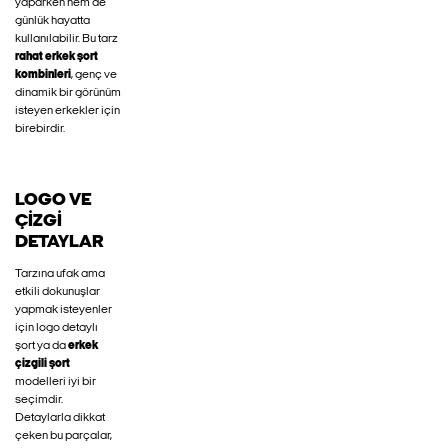
yaparken hem de
günlük hayatta
kullanılabilir. Bu tarz
rahat erkek şort
kombinleri
, genç ve
dinamik bir görünüm
isteyen erkekler için
birebirdir.
LOGO VE
ÇIZGI
DETAYLAR
Tarzına ufak ama
etkili dokunuşlar
yapmak isteyenler
için logo detaylı
şort ya da
erkek
çizgili şort
modelleri iyi bir
seçimdir.
Detaylarla dikkat
çeken bu parçalar,