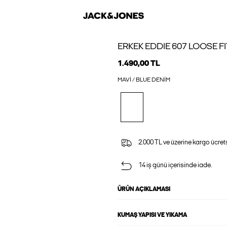
ERKEK EDDIE 607 LOOSE F
1.490,00 TL
MAVI / BLUE DENIM
2.000 TL ve üzerine kargo ücrets
14 iş günü içerisinde iade.
ÜRÜN AÇIKLAMASI
KUMAŞ YAPISI VE YIKAMA