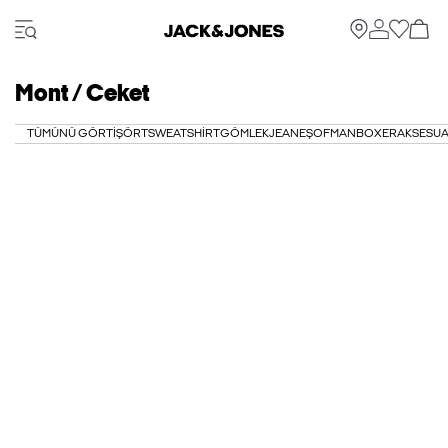
Mont / Ceket
TÜMÜNÜ GÖR
TIŞÖRT
SWEATSHIRT
GÖMLEK
JEAN
EŞOFMAN
BOXER
AKSESU