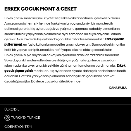
ERKEK ÇOCUK MONT & CEKET
Erkek çocuk mont seçimi, kıyafet seçerken dikkat edilmesi gereken bir konu.
Aynı zamanda hem şık hem de fonksiyonları açısından iyi bir mont tercih
edilmesi gerekir. Kış ayları, soğuk ve yağmurlu geçmesi sebebiyle montların
sıcak tutan bir yapıya sahip olması ve aynı zamanda da suya dayanıklı olması
gerekir. Aksi takdirde kış aylarında çocuklar rahat hissetmeyebilir.
Erkek çocuk
puffer mont
, en fazla kullanılan modeller arasında yer alır. Bu modeldeki montlar
hafif bir yapıya sahiptir, ancak bu hafif yapısı aksine oldukça sıcak tutar.
Erkek çocuk suya dayanıklı ceket, kış aylarında aranılan tarzda bir modeldir.
Suya dayanıklı materyallerden üretildiği için yağmurlu günlerde çocukların
ıslanmadan kuru ve rahat bir şekilde günü tamamlamalarına yardımcı olur.
Erkek
çocuk şişme yelek
modelleri, kış aylarından ziyade daha çok sonbaharda tercih
edilebilir. Hafif bir yapıya sahip olmaları sebebiyle de çocuklara hareket
özgürlüğü sağlar. Böylece çocuklar dilediklerince
DAHA FAZLA
ÜLKE/DIL
TÜRKIYE/ TÜRKÇE
ÖDEME YÖNTEMI