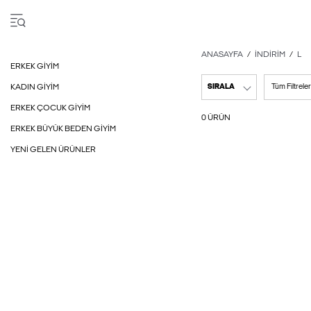
ANASAYFA
İNDIRIM
L
ERKEK GIYIM
KADIN GIYIM
SIRALA
Tüm Filtreler
ERKEK ÇOCUK GIYIM
0 ÜRÜN
ERKEK BÜYÜK BEDEN GIYIM
YENI GELEN ÜRÜNLER