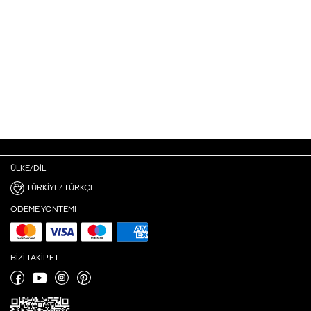
ÜLKE/DIL
TÜRKIYE/ TÜRKÇE
ÖDEME YÖNTEMI
BIZI TAKIP ET