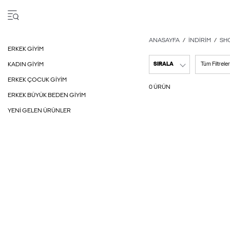
ANASAYFA
İNDIRIM
SH
ERKEK GIYIM
KADIN GIYIM
SIRALA
Tüm Filtreler
ERKEK ÇOCUK GIYIM
0 ÜRÜN
ERKEK BÜYÜK BEDEN GIYIM
YENI GELEN ÜRÜNLER