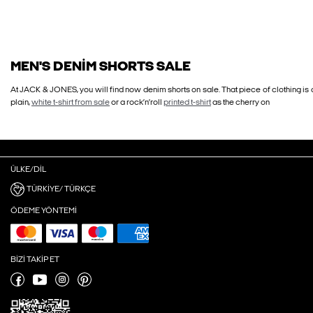
MEN'S DENIM SHORTS SALE
At JACK & JONES, you will find now denim shorts on sale. That piece of clothing is 
plain,
white t-shirt from sale
or a rock’n’roll
printed t-shirt
as the cherry on
ÜLKE/DIL
TÜRKIYE/ TÜRKÇE
ÖDEME YÖNTEMI
BIZI TAKIP ET