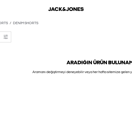
ORTS
DENIM SHORTS
ARADIĞIN ÜRÜN BULUNAMA
Aramanı değiştirmeyi deneyebilir veya her hafta sitemize gelen yü