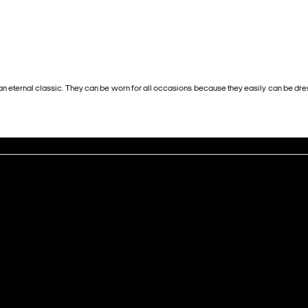
an eternal classic. They can be worn for all occasions because they easily can be dres