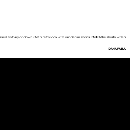
sed both up or down. Get a retro look with our denim shorts. Match the shorts with a
DAHA FAZLA