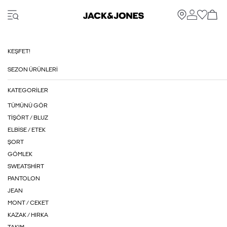
KEŞFET!
SEZON ÜRÜNLERI
KATEGORILER
TÜMÜNÜ GÖR
TIŞÖRT / BLUZ
ELBISE / ETEK
ŞORT
GÖMLEK
SWEATSHIRT
PANTOLON
JEAN
MONT / CEKET
KAZAK / HIRKA