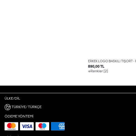
ERKEK LOGO BASKILI TIŞÖRT - 
890,00 TL
Renkler (2)
ÜLKE/DIL
TÜRKIYE/ TÜRKÇE
ÖDEME YÖNTEMI