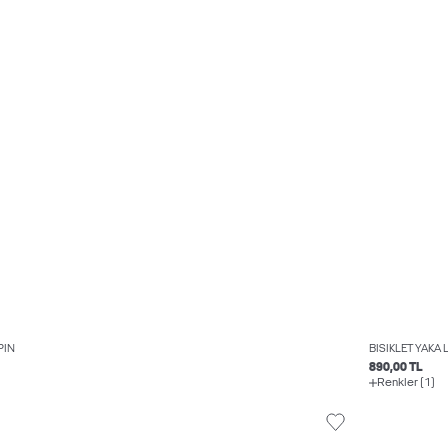
PIN
BISIKLET YAKA
890,00 TL
Renkler (1)