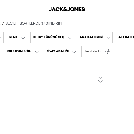
R
SEÇILI TIŞÖRTLERDE %40 İNDIRIM
RENK
DETAY TÜRÜNÜ SEÇ
ANA KATEGORI
ALT KATE
KOL UZUNLUĞU
FIYAT ARALIĞI
Tüm Filtreler