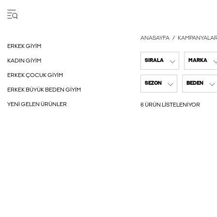
ANASAYFA
KAMPANYALA
ERKEK GIYIM
KADIN GIYIM
SIRALA
MARKA
ERKEK ÇOCUK GIYIM
SEZON
BEDEN
ERKEK BÜYÜK BEDEN GIYIM
YENI GELEN ÜRÜNLER
6 ÜRÜN LISTELENIYOR