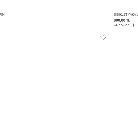
PIN
BISIKLET YAKA
890,00 TL
Renkler (1)