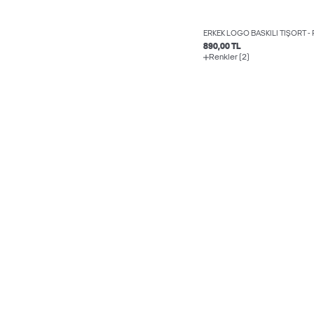
ERKEK LOGO BASKILI TIŞÖRT - 
890,00 TL
Renkler (2)