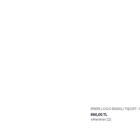
ERKEK LOGO BASKILI TIŞÖRT - 
890,00 TL
Renkler (2)