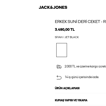
ERKEK SUNI DERI CEKET -
3.490,00 TL
SIYAH / JET BLACK
2.000 TL ve üzerine kargo ücrets
14 iş günü içerisinde iade.
ÜRÜN AÇIKLAMASI
KUMAŞ YAPISI VE YIKAMA