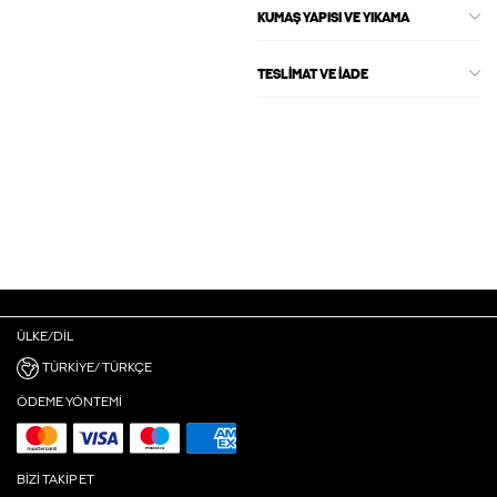
KUMAŞ YAPISI VE YIKAMA
TESLIMAT VE İADE
ÜLKE/DIL
TÜRKIYE/ TÜRKÇE
ÖDEME YÖNTEMI
BIZI TAKIP ET