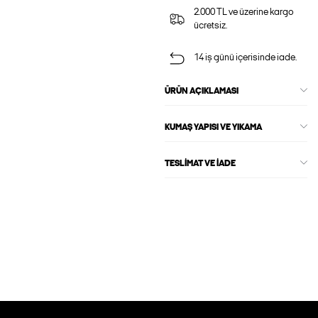
2.000 TL ve üzerine kargo
ücretsiz.
14 iş günü içerisinde iade.
ÜRÜN AÇIKLAMASI
KUMAŞ YAPISI VE YIKAMA
TESLIMAT VE İADE