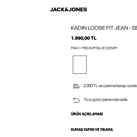
KADIN LOOSE FIT JEAN - S
1.990,00 TL
MAVI / MEDIUM BLUE DENIM
2.000 TL ve üzerine kargo ücrets
14 iş günü içerisinde iade.
ÜRÜN AÇIKLAMASI
KUMAŞ YAPISI VE YIKAMA