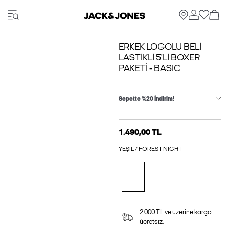
ERKEK LOGOLU BELI
LASTIKLI 5'LI BOXER
PAKETI - BASIC
Sepette %20 İndirim!
1.490,00 TL
YEŞIL / FOREST NIGHT
2.000 TL ve üzerine kargo
ücretsiz.