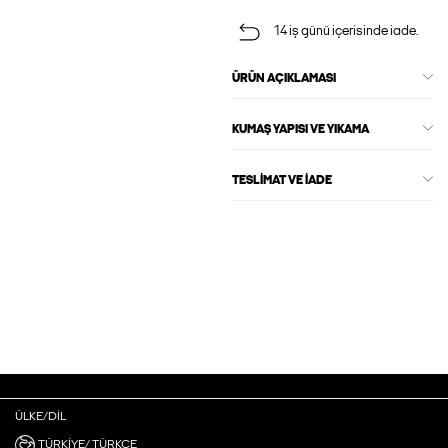
14 iş günü içerisinde iade.
ÜRÜN AÇIKLAMASI
KUMAŞ YAPISI VE YIKAMA
TESLIMAT VE İADE
ÜLKE/DIL
TÜRKIYE/ TÜRKÇE