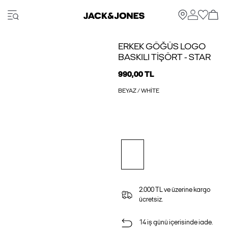
ERKEK GÖĞÜS LOGO
BASKILI TIŞÖRT - STAR
990,00 TL
BEYAZ / WHITE
2.000 TL ve üzerine kargo
ücretsiz.
14 iş günü içerisinde iade.