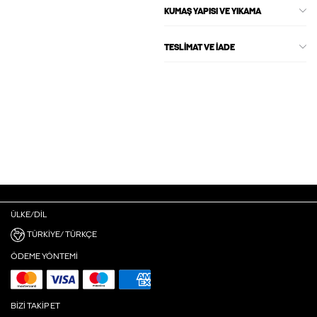
KUMAŞ YAPISI VE YIKAMA
TESLIMAT VE İADE
ÜLKE/DIL
TÜRKIYE/ TÜRKÇE
ÖDEME YÖNTEMI
BIZI TAKIP ET