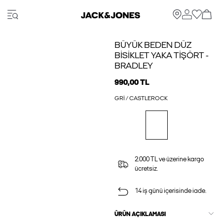
BÜYÜK BEDEN DÜZ
BISIKLET YAKA TIŞÖRT -
BRADLEY
990,00 TL
GRI / CASTLEROCK
2.000 TL ve üzerine kargo
ücretsiz.
14 iş günü içerisinde iade.
ÜRÜN AÇIKLAMASI