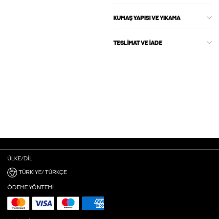
KUMAŞ YAPISI VE YIKAMA
TESLIMAT VE İADE
ÜLKE/DIL
TÜRKIYE/ TÜRKÇE
ÖDEME YÖNTEMI