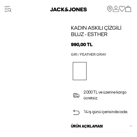
KADIN ASKILI ÇIZGILI
BLUZ - ESTHER
990,00 TL
GRI / FEATHER GRAY
2.000 TL ve üzerine kargo
ücretsiz.
14 iş günü içerisinde iade.
ÜRÜN AÇIKLAMASI