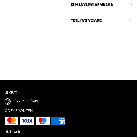
KUMAŞ YAPISI VE YIKAMA
TESLIMAT VE İADE
ÜLKE/DIL
TÜRKIYE/ TÜRKÇE
ÖDEME YÖNTEMI
BIZI TAKIP ET