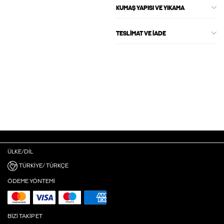
KUMAŞ YAPISI VE YIKAMA
TESLIMAT VE İADE
ÜLKE/DIL
TÜRKIYE/ TÜRKÇE
ÖDEME YÖNTEMI
BIZI TAKIP ET