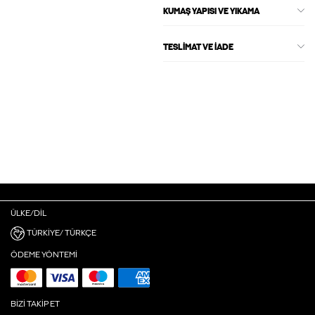
KUMAŞ YAPISI VE YIKAMA
TESLIMAT VE İADE
ÜLKE/DIL
TÜRKIYE/ TÜRKÇE
ÖDEME YÖNTEMI
BIZI TAKIP ET