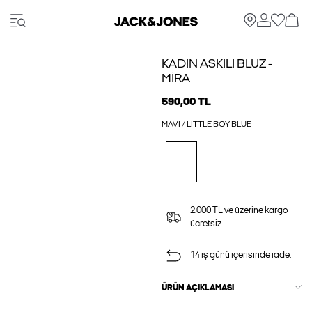
KADIN ASKILI BLUZ -
MIRA
590,00 TL
MAVI / LITTLE BOY BLUE
2.000 TL ve üzerine kargo
ücretsiz.
14 iş günü içerisinde iade.
ÜRÜN AÇIKLAMASI