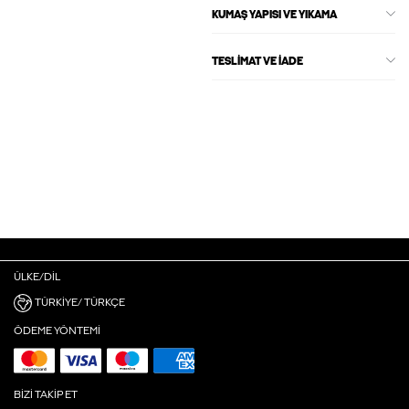
KUMAŞ YAPISI VE YIKAMA
TESLIMAT VE İADE
ÜLKE/DIL
TÜRKIYE/ TÜRKÇE
ÖDEME YÖNTEMI
BIZI TAKIP ET