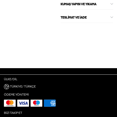
KUMAŞ YAPISI VE YIKAMA
TESLIMAT VE İADE
ÜLKE/DIL
TÜRKIYE/ TÜRKÇE
ÖDEME YÖNTEMI
BIZI TAKIP ET