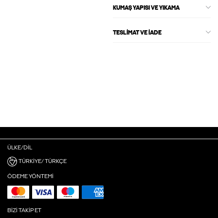
KUMAŞ YAPISI VE YIKAMA
TESLIMAT VE İADE
ÜLKE/DIL
TÜRKIYE/ TÜRKÇE
ÖDEME YÖNTEMI
BIZI TAKIP ET