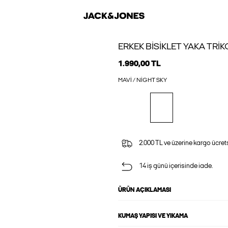
ERKEK BISIKLET YAKA TRIK
1.990,00 TL
MAVI / NIGHT SKY
2.000 TL ve üzerine kargo ücrets
14 iş günü içerisinde iade.
ÜRÜN AÇIKLAMASI
KUMAŞ YAPISI VE YIKAMA