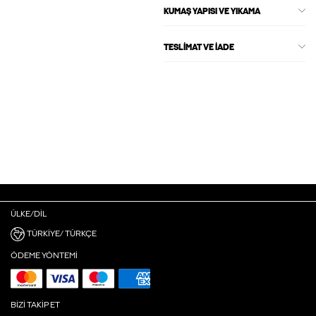
KUMAŞ YAPISI VE YIKAMA
TESLIMAT VE İADE
ÜLKE/DIL
TÜRKIYE/ TÜRKÇE
ÖDEME YÖNTEMI
BIZI TAKIP ET