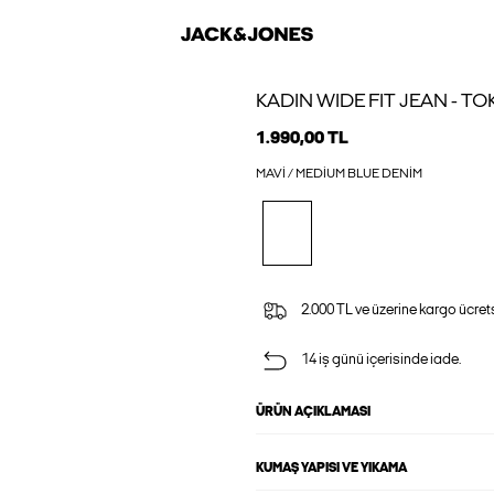
KADIN WIDE FIT JEAN - T
1.990,00 TL
MAVI / MEDIUM BLUE DENIM
2.000 TL ve üzerine kargo ücrets
14 iş günü içerisinde iade.
ÜRÜN AÇIKLAMASI
KUMAŞ YAPISI VE YIKAMA