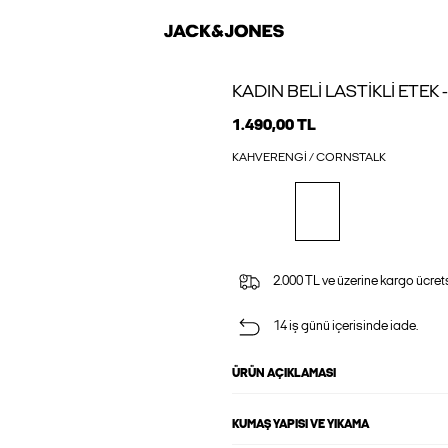
KADIN BELI LASTIKLI ETEK 
1.490,00 TL
KAHVERENGI / CORNSTALK
2.000 TL ve üzerine kargo ücrets
14 iş günü içerisinde iade.
ÜRÜN AÇIKLAMASI
KUMAŞ YAPISI VE YIKAMA