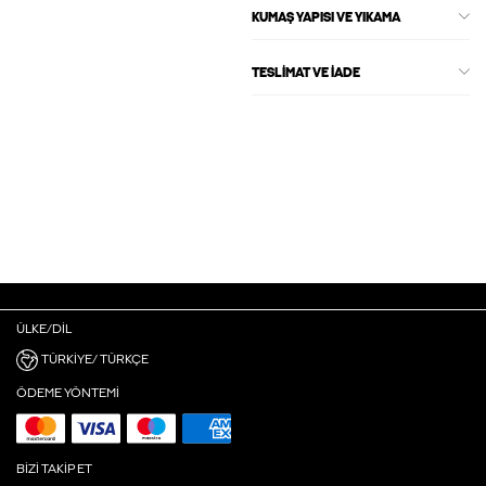
KUMAŞ YAPISI VE YIKAMA
TESLIMAT VE İADE
ÜLKE/DIL
TÜRKIYE/ TÜRKÇE
ÖDEME YÖNTEMI
BIZI TAKIP ET