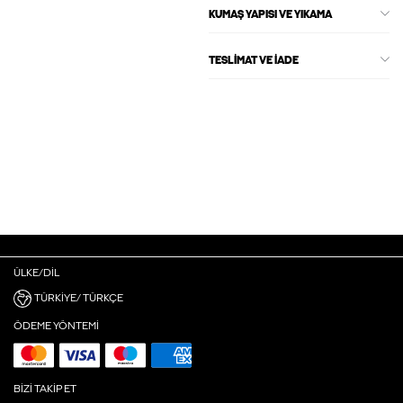
KUMAŞ YAPISI VE YIKAMA
TESLIMAT VE İADE
ÜLKE/DIL
TÜRKIYE/ TÜRKÇE
ÖDEME YÖNTEMI
BIZI TAKIP ET