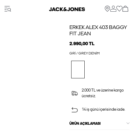
ERKEK ALEX 403 BAGGY
FIT JEAN
2.990,00 TL
GRI / GREY DENIM
2.000 TL ve üzerine kargo
ücretsiz.
14 iş günü içerisinde iade.
ÜRÜN AÇIKLAMASI