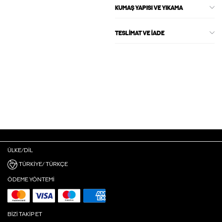
KUMAŞ YAPISI VE YIKAMA
TESLIMAT VE İADE
ÜLKE/DIL
TÜRKIYE/ TÜRKÇE
ÖDEME YÖNTEMI
BIZI TAKIP ET