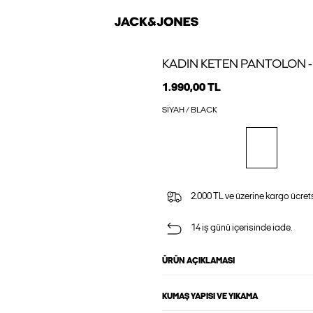
KADIN KETEN PANTOLON -
1.990,00 TL
SIYAH / BLACK
2.000 TL ve üzerine kargo ücrets
14 iş günü içerisinde iade.
ÜRÜN AÇIKLAMASI
KUMAŞ YAPISI VE YIKAMA