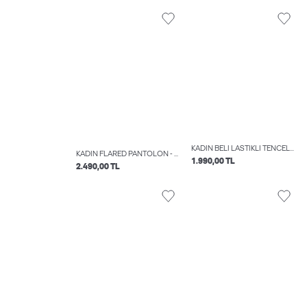
KADIN BELI LASTIKLI TENCEL™ PANTOLON - EMILY
KADIN FLARED PANTOLON - ROSE
1.990,00 TL
2.490,00 TL