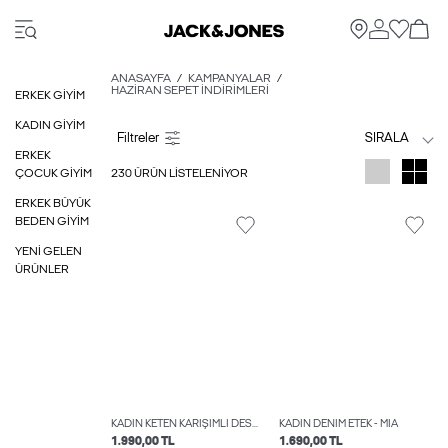
ANASAYFA
KAMPANYALAR
HAZIRAN SEPET İNDIRIMLERI
ERKEK GIYIM
KADIN GIYIM
SIRALA
ERKEK
230 ÜRÜN LISTELENIYOR
ÇOCUK GIYIM
ERKEK BÜYÜK
BEDEN GIYIM
YENI GELEN
ÜRÜNLER
KADIN KETEN KARIŞIMLI DESENLI ELBISE - ANNIKA
KADIN DENIM ETEK - MIA
1.990,00 TL
1.690,00 TL