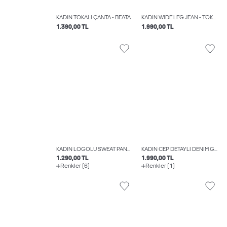
KADIN TOKALI ÇANTA - BEATA
KADIN WIDE LEG JEAN - TOKYO
1.390,00 TL
1.990,00 TL
KADIN LOGOLU SWEAT PANTOLON - ABBIE
KADIN CEP DETAYLI DENIM GÖMLEK - JULES
1.290,00 TL
1.990,00 TL
Renkler (6)
Renkler (1)