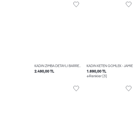
KADIN ZIMBA DETAYLI BARREL FIT JEAN - FUJI
KADIN KETEN GÖMLEK - JAMIE
2.490,00 TL
1.690,00 TL
Renkler (3)