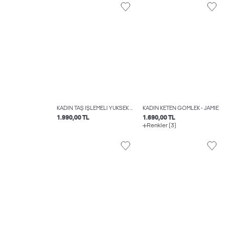
KADIN TAŞ İŞLEMELI YÜKSEK BEL PANTOLON - LORA
KADIN KETEN GÖMLEK - JAMIE
1.990,00 TL
1.690,00 TL
Renkler (3)