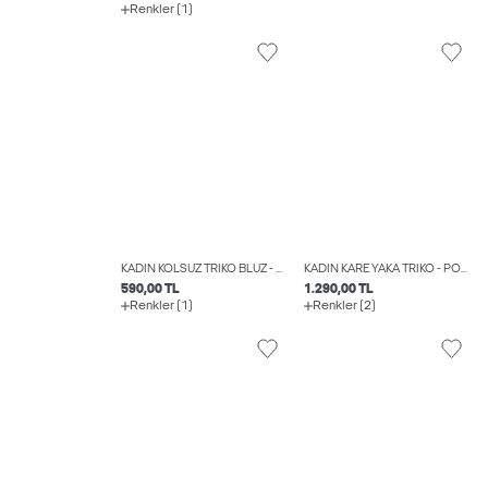
Renkler (1)
KADIN KOLSUZ TRIKO BLUZ - SOFIA
KADIN KARE YAKA TRIKO - POSIE
590,00 TL
1.290,00 TL
Renkler (1)
Renkler (2)