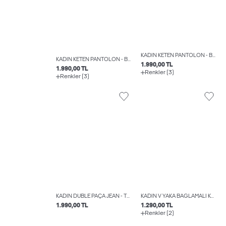
KADIN KETEN PANTOLON - BREEZE
KADIN KETEN PANTOLON - BREEZE
1.990,00 TL
1.990,00 TL
Renkler (3)
Renkler (3)
KADIN DUBLE PAÇA JEAN - TOKYO
KADIN V YAKA BAĞLAMALI KETEN YELEK - BREEZE
1.990,00 TL
1.290,00 TL
Renkler (2)