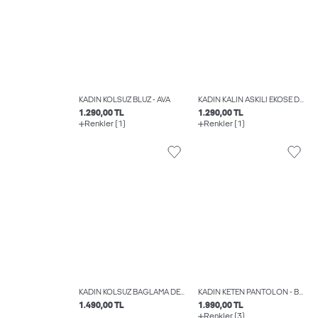
KADIN KOLSUZ BLUZ - AVA
KADIN KALIN ASKILI EKOSE DESENLI BLUZ - PETRA
1.290,00 TL
1.290,00 TL
Renkler (1)
Renkler (1)
KADIN KOLSUZ BAĞLAMA DETAYLI BLUZ - DEBBY
KADIN KETEN PANTOLON - BREEZE
1.490,00 TL
1.990,00 TL
Renkler (3)