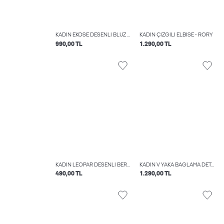
KADIN EKOSE DESENLI BLUZ - MINNA
KADIN ÇIZGILI ELBISE - RORY
990,00 TL
1.290,00 TL
KADIN LEOPAR DESENLI BERE - MOLLY
KADIN V YAKA BAĞLAMA DETAYLI ÜST - ALIA
490,00 TL
1.290,00 TL