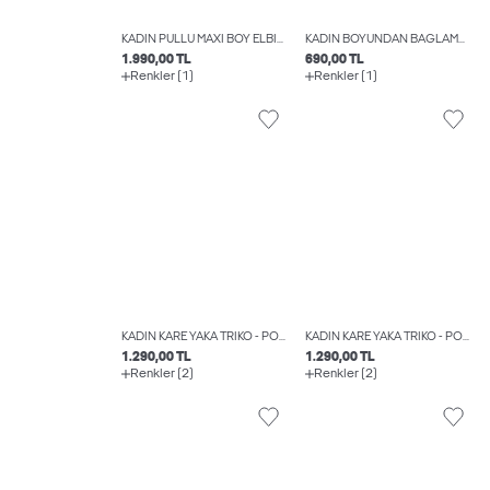
KADIN PULLU MAXI BOY ELBISE - MIA
KADIN BOYUNDAN BAĞLAMALI BLUZ - ZOELLA
1.990,00 TL
690,00 TL
Renkler (1)
Renkler (1)
KADIN KARE YAKA TRIKO - POSIE
KADIN KARE YAKA TRIKO - POSIE
1.290,00 TL
1.290,00 TL
Renkler (2)
Renkler (2)