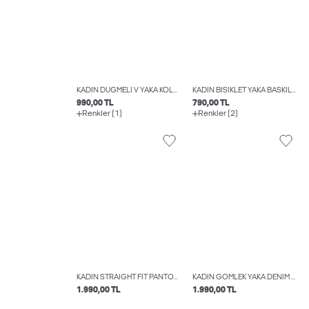
KADIN DÜĞMELI V YAKA KOLSUZ HIRKA - VALERIA
KADIN BISIKLET YAKA BASKILI TIŞÖRT - LUCY
990,00 TL
790,00 TL
Renkler (1)
Renkler (2)
KADIN STRAIGHT FIT PANTOLON - FIE
KADIN GÖMLEK YAKA DENIM ELBISE - MARA
1.990,00 TL
1.990,00 TL