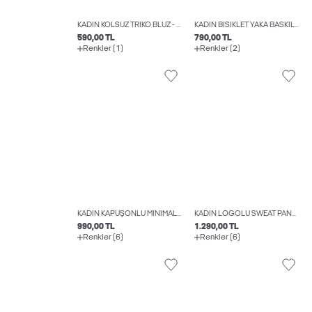
KADIN KOLSUZ TRIKO BLUZ - SOFIA
KADIN BISIKLET YAKA BASKILI TIŞÖRT - LUCY
590,00 TL
790,00 TL
Renkler (1)
Renkler (2)
KADIN KAPÜŞONLU MINIMAL LOGO BASKILI SWEATSHIRT - ABBIE
KADIN LOGOLU SWEAT PANTOLON - ABBIE
990,00 TL
1.290,00 TL
Renkler (6)
Renkler (6)