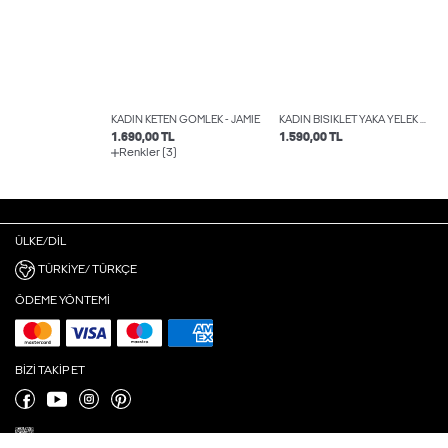
KADIN KETEN GÖMLEK - JAMIE
KADIN BISIKLET YAKA YELEK - ANA
1.690,00 TL
1.590,00 TL
Renkler (3)
ÜLKE/DIL
TÜRKIYE/ TÜRKÇE
ÖDEME YÖNTEMI
BIZI TAKIP ET