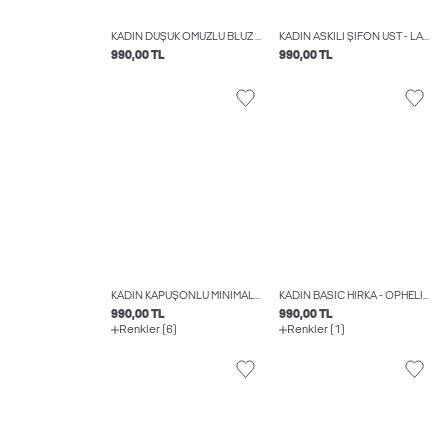
KADIN DÜŞÜK OMUZLU BLUZ - ROSEY
KADIN ASKILI ŞIFON ÜST - LANA
990,00 TL
990,00 TL
KADIN KAPÜŞONLU MINIMAL LOGO BASKILI SWEATSHIRT - ABBIE
KADIN BASIC HIRKA - OPHELIA
990,00 TL
990,00 TL
Renkler (6)
Renkler (1)