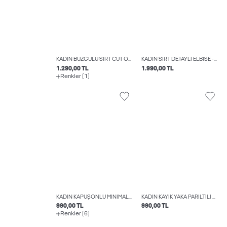
KADIN BÜZGÜLÜ SIRT CUT OUT DETAYLI BLUZ - KAIA
KADIN SIRT DETAYLI ELBISE - MILLA
1.290,00 TL
1.990,00 TL
Renkler (1)
KADIN KAPÜŞONLU MINIMAL LOGO BASKILI SWEATSHIRT - ABBIE
KADIN KAYIK YAKA PARILTILI BLUZ - HOLLY
990,00 TL
990,00 TL
Renkler (6)