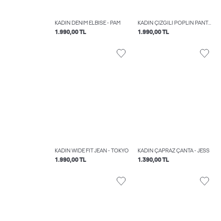
KADIN DENIM ELBISE - PAM
KADIN ÇIZGILI POPLIN PANTOLON - AVA
1.990,00 TL
1.990,00 TL
KADIN WIDE FIT JEAN - TOKYO
KADIN ÇAPRAZ ÇANTA - JESS
1.990,00 TL
1.390,00 TL