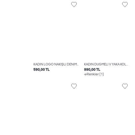
KADIN LOGO NAKIŞLI DENIM ŞAPKA - BASIC
KADIN DÜĞMELI V YAKA KOLSUZ HIRKA - VALERIA
590,00 TL
990,00 TL
Renkler (1)