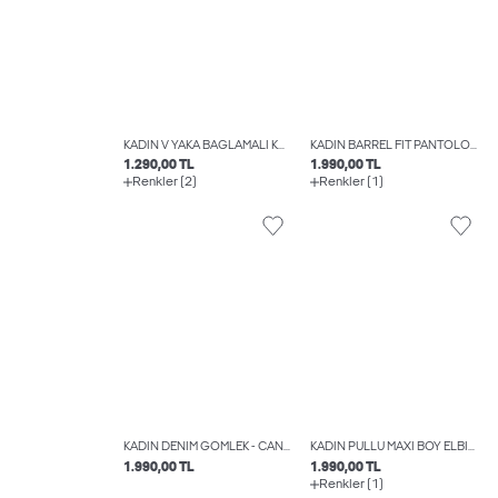
KADIN V YAKA BAĞLAMALI KETEN YELEK - BREEZE
KADIN BARREL FIT PANTOLON - MADDY
1.290,00 TL
1.990,00 TL
Renkler (2)
Renkler (1)
KADIN DENIM GÖMLEK - CANA
KADIN PULLU MAXI BOY ELBISE - MIA
1.990,00 TL
1.990,00 TL
Renkler (1)