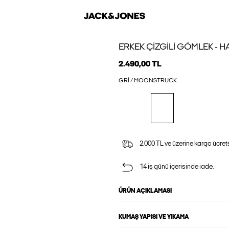
ERKEK ÇIZGILI GÖMLEK - 
2.490,00 TL
GRI / MOONSTRUCK
2.000 TL ve üzerine kargo ücrets
14 iş günü içerisinde iade.
ÜRÜN AÇIKLAMASI
KUMAŞ YAPISI VE YIKAMA