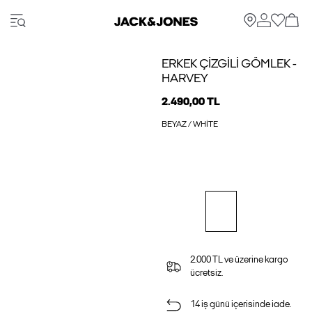
ERKEK ÇIZGILI GÖMLEK -
HARVEY
2.490,00 TL
BEYAZ / WHITE
2.000 TL ve üzerine kargo
ücretsiz.
14 iş günü içerisinde iade.