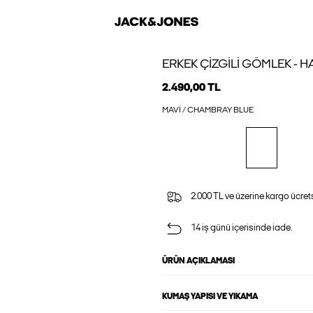
ERKEK ÇIZGILI GÖMLEK - 
2.490,00 TL
MAVI / CHAMBRAY BLUE
2.000 TL ve üzerine kargo ücrets
14 iş günü içerisinde iade.
ÜRÜN AÇIKLAMASI
KUMAŞ YAPISI VE YIKAMA