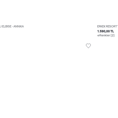
I ELBISE - ANNIKA
ERKEK RESORT 
1.590,00 TL
Renkler (2)