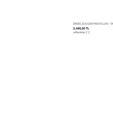
ERKEK JOGGER PANTOLON - T
2.490,00 TL
Renkler (1)