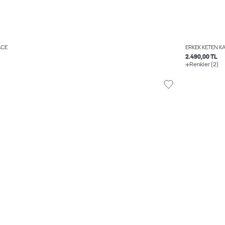
ACE
ERKEK KETEN K
2.490,00 TL
Renkler (2)