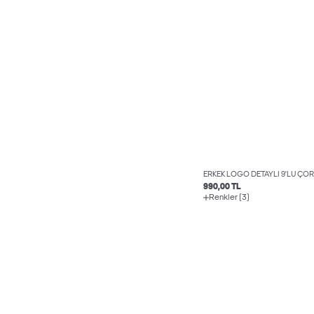
ERKEK LOGO DETAYLI 9'LU ÇOR
990,00 TL
Renkler (3)