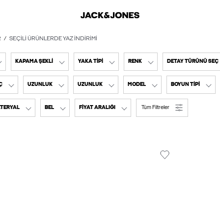
R
SEÇILI ÜRÜNLERDE YAZ İNDIRIMI
KAPAMA ŞEKLI
YAKA TIPI
RENK
DETAY TÜRÜNÜ SEÇ
Ç
UZUNLUK
UZUNLUK
MODEL
BOYUN TIPI
TERYAL
BEL
FIYAT ARALIĞI
Tüm Filtreler