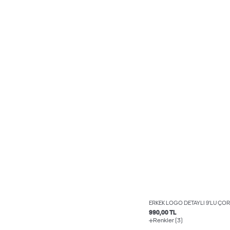
ERKEK LOGO DETAYLI 9'LU ÇOR
990,00 TL
Renkler (3)