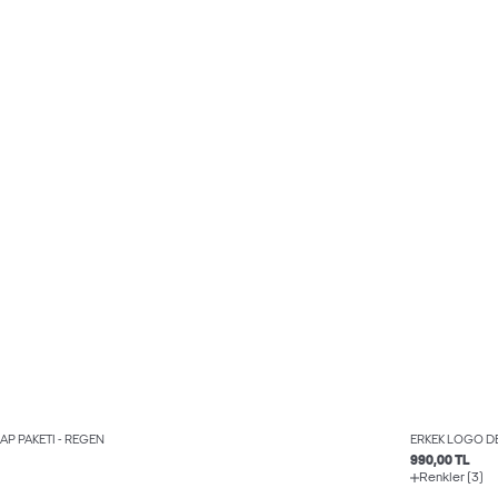
AP PAKETI - REGEN
ERKEK LOGO DE
990,00 TL
Renkler (3)