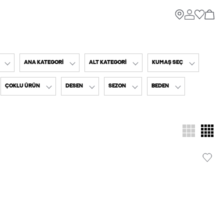
ANA KATEGORI
ALT KATEGORI
KUMAŞ SEÇ
ÇOKLU ÜRÜN
DESEN
SEZON
BEDEN