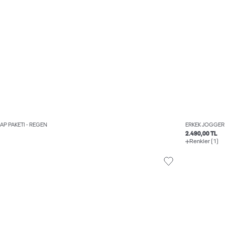
AP PAKETI - REGEN
ERKEK JOGGER
2.490,00 TL
Renkler (1)