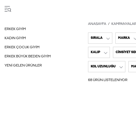
ANASAYFA
KAMPANYALA
ERKEK GIYIM
KADIN GIYIM
SIRALA
MARKA
ERKEK ÇOCUK GIYIM
KALIP
CINSIYET SE
ERKEK BÜYÜK BEDEN GIYIM
YENI GELEN ÜRÜNLER
KOL UZUNLUĞU
MA
68 ÜRÜN LISTELENIYOR